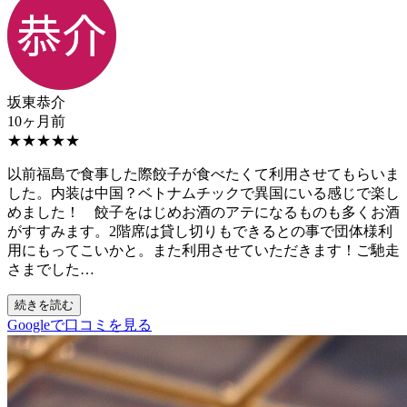
坂東恭介
10ヶ月前
★
★
★
★
★
以前福島で食事した際餃子が食べたくて利用させてもらいま
した。内装は中国？ベトナムチックで異国にいる感じで楽し
めました！ 餃子をはじめお酒のアテになるものも多くお酒
がすすみます。2階席は貸し切りもできるとの事で団体様利
用にもってこいかと。また利用させていただきます！ご馳走
さまでした…
続きを読む
Googleで口コミを見る