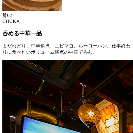
肴
0
2
CHUKA
呑める中華一品
よだれどり、中華角煮、エビマヨ、ルーローハン。仕事終わ
りに食べたいボリューム満点の中華で呑む。