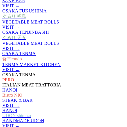
SAKE BAR
VISIT →
OSAKA FUKUSHIMA
ぐるり 福島
VEGETABLE MEAT ROLLS
VISIT →
OSAKA TENJINBASHI
ぐるり 天五
VEGETABLE MEAT ROLLS
VISIT →
OSAKA TENMA
食堂rondo
TENMA MARKET KITCHEN
VISIT →
OSAKA TENMA
PERO
ITALIAN MEAT TRATTORIA
HANOI
Bistro NIQ
STEAK & BAR
VISIT →
HANOI
UDON shimizu
HANDMADE UDON
VISIT →