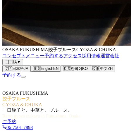
OSAKA FUKUSHIMA
餃子ブルース
GYOZA & CHUKA
コンセプト
メニュー
予約する
アクセス
採用情報
運営会社
🇯🇵
JA
▼
🇯🇵
日本語
JA
🇬🇧
English
EN
🇰🇷
한국어
KO
🇨🇳
中文
ZH
予約する
OSAKA FUKUSHIMA
餃子ブルース
GYOZA & CHUKA
一口餃子と、中華と、ブルース。
Retro gyoza izakaya in Fukushima, Osaka
ご予約
06-7501-7898